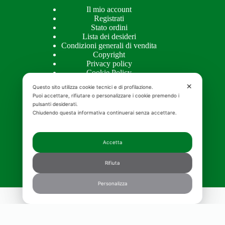
Il mio account
Registrati
Stato ordini
Lista dei desideri
Condizioni generali di vendita
Copyright
Privacy policy
Cookie Policy
✕
Questo sito utilizza cookie tecnici e di profilazione.
Puoi accettare, rifiutare o personalizzare i cookie premendo i
pulsanti desiderati.
APPROFONDIMENTI
Chiudendo questa informativa continuerai senza accettare.
Approfondimenti
Accetta
Creme naturali per il viso bio
Olio alla rosa mosqueta
Rifiuta
Crema antirughe pelle grassa
Crema corpo idratante migliore
Contorno occhi bio
Personalizza
Copyright © 2026 MOSQUETA'S - Realizzazione e
promozione siti web
MGWebSolutions.ch
|
Consenso