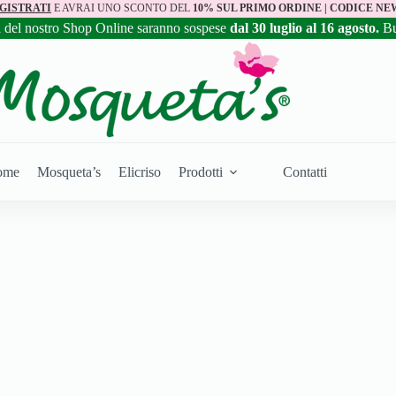
GISTRATI
E AVRAI UNO SCONTO DEL
10% SUL PRIMO ORDINE | CODICE NE
i del nostro Shop Online saranno sospese
dal 30 luglio al 16 agosto.
B
ome
Mosqueta’s
Elicriso
Prodotti
Contatti