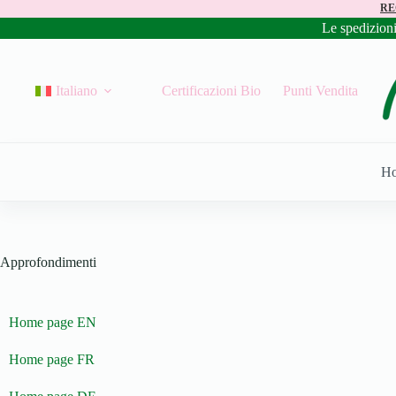
RE
Le spedizion
Italiano
Certificazioni Bio
Punti Vendita
H
Approfondimenti
Home page EN
Home page FR