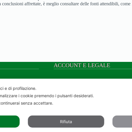
a conclusioni affrettate, è meglio consultare delle fonti attendibili, come
ACCOUNT E LEGALE
Il mio account
Registrati
ci e di profilazione.
Stato ordini
onalizzare i cookie premendo i pulsanti desiderati.
Lista dei desideri
ontinuerai senza accettare.
Condizioni generali di vendita
Copyright
Privacy policy
Cookie Policy
Rifiuta