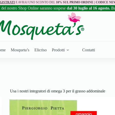
GISTRATI
E AVRAI UNO SCONTO DEL
10% SUL PRIMO ORDINE | CODICE NE
i del nostro Shop Online saranno sospese
dal 30 luglio al 16 agosto.
B
ome
Mosqueta’s
Elicriso
Prodotti
Contatti
Usa i nostri integratori di omega 3 per il grasso addominale