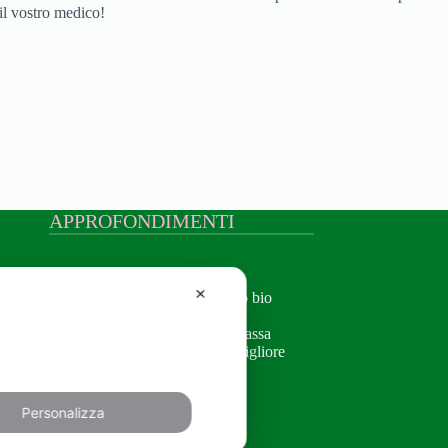
 il vostro medico!
APPROFONDIMENTI
Approfondimenti
✕
Creme naturali per il viso bio
Olio alla rosa mosqueta
Crema antirughe pelle grassa
Crema corpo idratante migliore
Contorno occhi bio
Personalizza