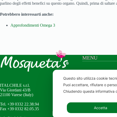
parlino degli effetti benefici su questo organo. Quindi, prima di saltare 
Potrebbero interessarti anche:
Approfondimenti Omega 3
MENU
Home
Mosqueta’s
Questo sito utilizza cookie tecni
Elicriso
Puoi accettare, rifiutare o pers
ITALCHILE s.r.l.
Shop online
Via Giordani 43/B
Chiudendo questa informativa c
Certificazioni
21100 Varese (Italy)
Contatti
Tel. +39 0332 22.38.94
Accetta
Fax +39 0332 82.05.35