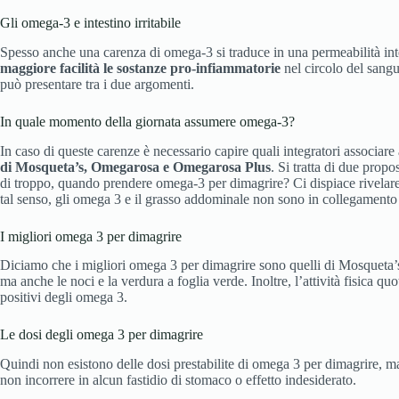
Gli omega-3 e intestino irritabile
Spesso anche una carenza di omega-3 si traduce in una permeabilità intes
maggiore facilità le sostanze pro-infiammatorie
nel circolo del sangu
può presentare tra i due argomenti.
In quale momento della giornata assumere omega-3?
In caso di queste carenze è necessario capire quali integratori associa
di Mosqueta’s, Omegarosa e Omegarosa Plus
. Si tratta di due prop
di troppo, quando prendere omega-3 per dimagrire? Ci dispiace rivelare ch
tal senso, gli omega 3 e il grasso addominale non sono in collegamento t
I migliori omega 3 per dimagrire
Diciamo che i migliori omega 3 per dimagrire sono quelli di Mosqueta’s
ma anche le noci e la verdura a foglia verde. Inoltre, l’attività fisica 
positivi degli omega 3.
Le dosi degli omega 3 per dimagrire
Quindi non esistono delle dosi prestabilite di omega 3 per dimagrire, ma
non incorrere in alcun fastidio di stomaco o effetto indesiderato.