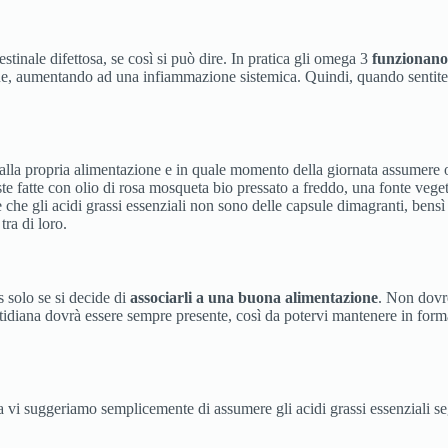
tinale difettosa, se così si può dire. In pratica gli omega 3
funzionano 
e, aumentando ad una infiammazione sistemica. Quindi, quando sentite pa
re alla propria alimentazione e in quale momento della giornata assumere
oste fatte con olio di rosa mosqueta bio pressato a freddo, una fonte vege
e gli acidi grassi essenziali non sono delle capsule dimagranti, bensì po
ra di loro.
 solo se si decide di
associarli a una buona alimentazione
. Non dovre
quotidiana dovrà essere sempre presente, così da potervi mantenere in form
 vi suggeriamo semplicemente di assumere gli acidi grassi essenziali seg