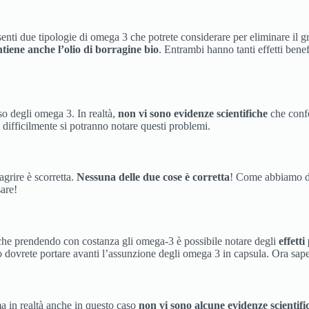
nti due tipologie di omega 3 che potrete considerare per eliminare il 
tiene anche l’olio di borragine bio
. Entrambi hanno tanti effetti bene
o degli omega 3. In realtà,
non vi sono evidenze scientifiche
che confe
i, difficilmente si potranno notare questi problemi.
grire è scorretta.
Nessuna delle due cose è corretta
! Come abbiamo de
are!
 che prendendo con costanza gli omega-3 è possibile notare degli
effetti
 dovrete portare avanti l’assunzione degli omega 3 in capsula. Ora sape
a in realtà anche in questo caso
non vi sono alcune evidenze scientifi