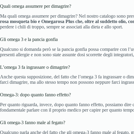
Quali omega assumere per dimagrire?
Ma quali omega assumere per dimagrire? Nel nostro catalogo sono prese
rosa mosqueta bio e Omegarosa Plus che, oltre al suddetto olio, con
perdere i chili di troppo, sempre se associati alla dieta e allo sport.
Gli omega 3 e la pancia gonfia
Qualcuno si domanda però se la pancia gonfia possa comparire con l’us
presenti allergie e non sono state assunte dosi scorrette degli integrator
L’omega 3 fa ingrassare o dimagrire?
Anche questa supposizione, del fatto che l’omega 3 fa ingrassare o dima
farci dimagrire, ma allo stesso tempo non possono neppure farci ingrass
Omega-3: dopo quanto fanno effetto?
Per quanto riguarda, invece, dopo quanto fanno effetto, possiamo dire
fondamentale parlare con il proprio medico per capire per quanto tempo
Gli omega-3 fanno male al fegato?
Qualcuno parla anche del fatto che gli omega-3 fanno male al fegato, m