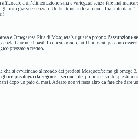
a affiancare a un’alimentazione sana e variegata, senza fare mai mancare u
i gli acidi grassi essenziali. Un bel trancio di salmone affiancato da un
ri!
garosa e Omegarosa Plus di Mosqueta’s riguarda proprio
l’assunzione s
essenziali durante i pasti. In questo modo, tutti i nutrienti possono esse
ogico pressato a freddo.
ne che si avvicinano al mondo dei prodotti Mosqueta’s: ma gli omega 3,
gliore posologia da seguire
a seconda del proprio caso. In questo mod
ermarsi dopo un paio di mesi. Adesso non vi resta altro da fare che dare