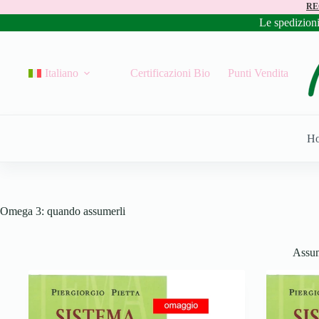
RE
Le spedizion
Italiano
Certificazioni Bio
Punti Vendita
H
Omega 3: quando assumerli
Assum