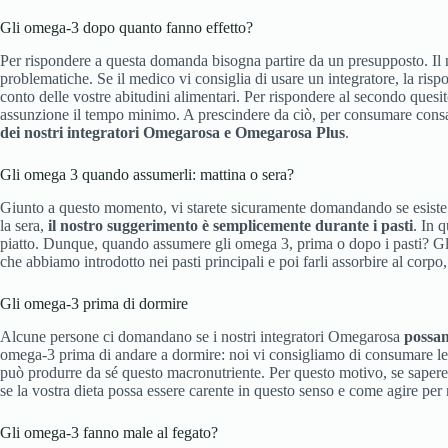
Gli omega-3 dopo quanto fanno effetto?
Per rispondere a questa domanda bisogna partire da un presupposto. Il n
problematiche. Se il medico vi consiglia di usare un integratore, la ri
conto delle vostre abitudini alimentari. Per rispondere al secondo ques
assunzione il tempo minimo. A prescindere da ciò, per consumare consape
dei nostri integratori Omegarosa e Omegarosa Plus
.
Gli omega 3 quando assumerli: mattina o sera?
Giunto a questo momento, vi starete sicuramente domandando se esiste u
la sera,
il nostro suggerimento è semplicemente durante i pasti
. In 
piatto. Dunque, quando assumere gli omega 3, prima o dopo i pasti? Gl
che abbiamo introdotto nei pasti principali e poi farli assorbire al corpo
Gli omega-3 prima di dormire
Alcune persone ci domandano se i nostri integratori Omegarosa
possan
omega-3 prima di andare a dormire: noi vi consigliamo di consumare le 
può produrre da sé questo macronutriente. Per questo motivo, se sapere
se la vostra dieta possa essere carente in questo senso e come agire per
Gli omega-3 fanno male al fegato?