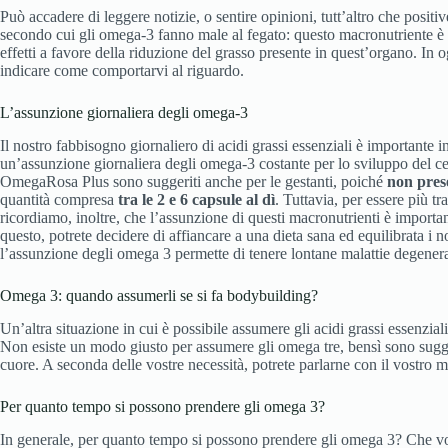
Può accadere di leggere notizie, o sentire opinioni, tutt’altro che positi
secondo cui gli omega-3 fanno male al fegato: questo macronutriente è a
effetti a favore della riduzione del grasso presente in quest’organo. In
indicare come comportarvi al riguardo.
L’assunzione giornaliera degli omega-3
Il nostro fabbisogno giornaliero di acidi grassi essenziali è importante
un’assunzione giornaliera degli omega-3 costante per lo sviluppo del cer
OmegaRosa Plus sono suggeriti anche per le gestanti, poiché
non prese
quantità compresa
tra le 2 e 6 capsule al dì
. Tuttavia, per essere più 
ricordiamo, inoltre, che l’assunzione di questi macronutrienti è importan
questo, potrete decidere di affiancare a una dieta sana ed equilibrata i n
l’assunzione degli omega 3 permette di tenere lontane malattie degenera
Omega 3: quando assumerli se si fa bodybuilding?
Un’altra situazione in cui è possibile assumere gli acidi grassi essenzia
Non esiste un modo giusto per assumere gli omega tre, bensì sono sugg
cuore. A seconda delle vostre necessità, potrete parlarne con il vos
Per quanto tempo si possono prendere gli omega 3?
In generale, per quanto tempo si possono prendere gli omega 3? Che vo