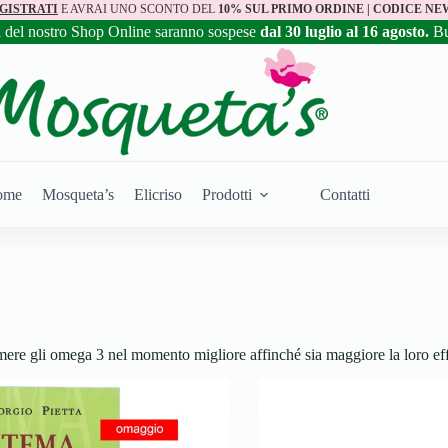
GISTRATI
E AVRAI UNO SCONTO DEL
10% SUL PRIMO ORDINE | CODICE NE
i del nostro Shop Online saranno sospese
dal 30 luglio al 16 agosto.
B
ome
Mosqueta’s
Elicriso
Prodotti
Contatti
ere gli omega 3 nel momento migliore affinché sia maggiore la loro eff