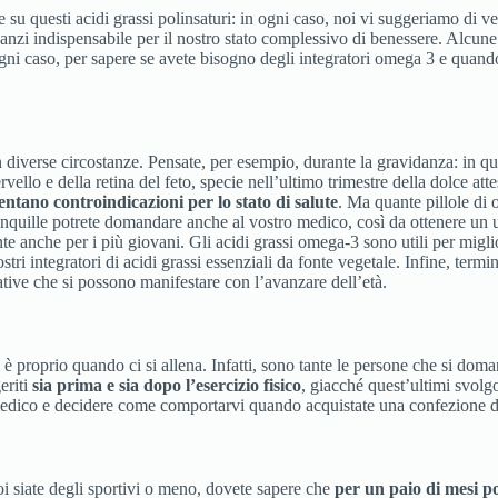
ve su questi acidi grassi polinsaturi: in ogni caso, noi vi suggeriamo di 
nzi indispensabile per il nostro stato complessivo di benessere. Alcune
 ogni caso, per sapere se avete bisogno degli integratori omega 3 e quan
 in diverse circostanze. Pensate, per esempio, durante la gravidanza: in
vello e della retina del feto, specie nell’ultimo trimestre della dolce 
ntano controindicazioni per lo stato di salute
. Ma quante pillole di 
tranquille potrete domandare anche al vostro medico, così da ottenere un
te anche per i più giovani. Gli acidi grassi omega-3 sono utili per migli
ostri integratori di acidi grassi essenziali da fonte vegetale. Infine, ter
tive che si possono manifestare con l’avanzare dell’età.
li è proprio quando ci si allena. Infatti, sono tante le persone che si d
eriti
sia prima e sia dopo l’esercizio fisico
, giacché quest’ultimi svolg
tro medico e decidere come comportarvi quando acquistate una confezio
i siate degli sportivi o meno, dovete sapere che
per un paio di mesi po