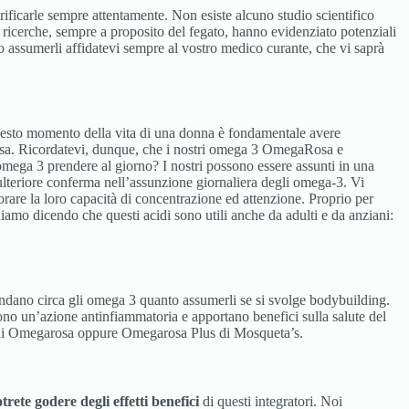
verificarle sempre attentamente. Non esiste alcuno studio scientifico
 ricerche, sempre a proposito del fegato, hanno evidenziato potenziali
do assumerli affidatevi sempre al vostro medico curante, che vi saprà
 questo momento della vita di una donna è fondamentale avere
attesa. Ricordatevi, dunque, che i nostri omega 3 OmegaRosa e
omega 3 prendere al giorno? I nostri possono essere assunti in una
 ulteriore conferma nell’assunzione giornaliera degli omega-3. Vi
orare la loro capacità di concentrazione ed attenzione. Proprio per
miniamo dicendo che questi acidi sono utili anche da adulti e da anziani:
omandano circa gli omega 3 quanto assumerli se si svolge bodybuilding.
ono un’azione antinfiammatoria e apportano benefici sulla salute del
ne di Omegarosa oppure Omegarosa Plus di Mosqueta’s.
trete godere degli effetti benefici
di questi integratori. Noi