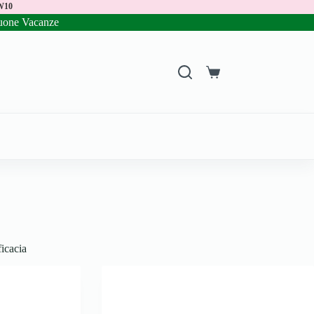
W10
uone Vacanze
icacia