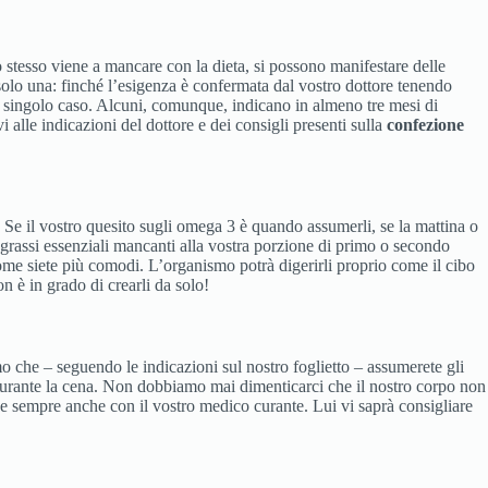
stesso viene a mancare con la dieta, si possono manifestare delle
solo una: finché l’esigenza è confermata dal vostro dottore tenendo
il singolo caso. Alcuni, comunque, indicano in almeno tre mesi di
lle indicazioni del dottore e dei consigli presenti sulla
confezione
Se il vostro quesito sugli omega 3 è quando assumerli, se la mattina o
i grassi essenziali mancanti alla vostra porzione di primo o secondo
me siete più comodi. L’organismo potrà digerirli proprio come il cibo
on è in grado di crearli da solo!
amo che – seguendo le indicazioni sul nostro foglietto – assumerete gli
 durante la cena. Non dobbiamo mai dimenticarci che il nostro corpo non
e sempre anche con il vostro medico curante. Lui vi saprà consigliare