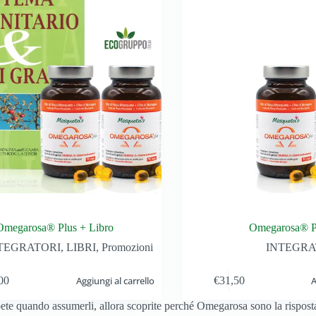
Omegarosa® Plus + Libro
Omegarosa® P
TEGRATORI
,
LIBRI
,
Promozioni
INTEGRA
00
Aggiungi al carrello
€
31,50
A
pete quando assumerli, allora scoprite perché Omegarosa sono la risposta 