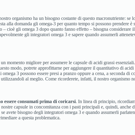
ostro organismo ha un bisogno costante di questo macronutriente: se lo 
sposta alla domanda gli omega-3 per quanto tempo si possono prendere è 
ito – cioè gli omega 3 dopo quanto fanno effetto – bisogna considerare 
volmente gli integratori omega 3 e sapere quando assumerli attenetevi a
n momento migliore per assumere le capsule di acidi grassi essenziali. 
questo modo, potrete approfittarne per aggiungere il quantitativo di acid
i omega 3 possono essere presi a pranzo oppure a cena, a seconda di co
, utilizzandoli al meglio. Come ricorderete, infatti, il nostro organismo n
o essere consumati prima di coricarsi
. In linea di principio, ricordi
nostre capsule in concomitanza con i pasti principali e, quindi, anche
 se avete bisogno degli integratori omega 3 e quando assumerli parlaten
 rimediare a questa problematica.