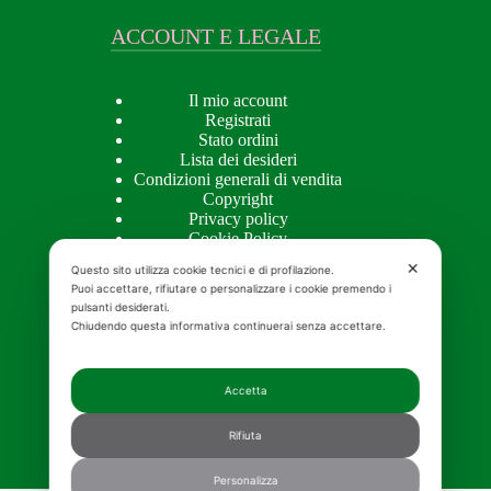
ACCOUNT E LEGALE
Il mio account
Registrati
Stato ordini
Lista dei desideri
Condizioni generali di vendita
Copyright
Privacy policy
Cookie Policy
✕
Questo sito utilizza cookie tecnici e di profilazione.
Puoi accettare, rifiutare o personalizzare i cookie premendo i
pulsanti desiderati.
APPROFONDIMENTI
Chiudendo questa informativa continuerai senza accettare.
Approfondimenti
Accetta
Creme naturali per il viso bio
Olio alla rosa mosqueta
Rifiuta
Crema antirughe pelle grassa
Crema corpo idratante migliore
Contorno occhi bio
Personalizza