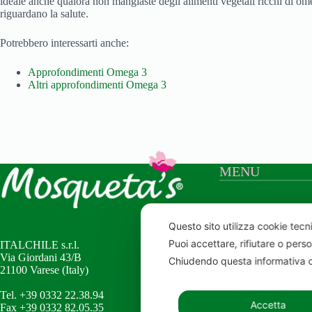
ideale anche qualora non mangiaste degli alimenti vegetali ricchi di omeg
riguardano la salute.
Potrebbero interessarti anche:
Approfondimenti Omega 3
Altri approfondimenti Omega 3
MENU
Home
Mosqueta’s
Questo sito utilizza cookie tecni
Elicriso
Puoi accettare, rifiutare o pers
ITALCHILE s.r.l.
Shop online
Via Giordani 43/B
Chiudendo questa informativa c
Certificazioni
21100 Varese (Italy)
Contatti
Tel. +39 0332 22.38.94
Accetta
Fax +39 0332 82.05.35