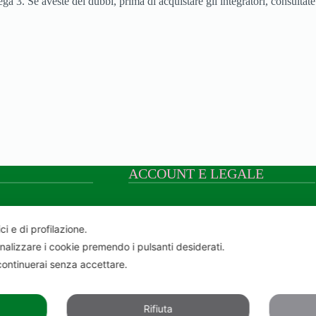
a 3. Se aveste dei dubbi, prima di acquistare gli integratori, consultate 
ACCOUNT E LEGALE
Il mio account
Registrati
ci e di profilazione.
Stato ordini
onalizzare i cookie premendo i pulsanti desiderati.
Lista dei desideri
ontinuerai senza accettare.
Condizioni generali di vendita
Copyright
Privacy policy
Cookie Policy
Rifiuta