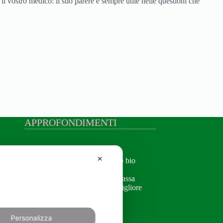
il vostro medico: il suo parere è sempre utile nelle questioni che
APPROFONDIMENTI
Approfondimenti
✕
Creme naturali per il viso bio
Olio alla rosa mosqueta
Crema antirughe pelle grassa
Crema corpo idratante migliore
Contorno occhi bio
Personalizza