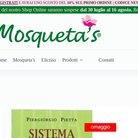
GISTRATI
E AVRAI UNO SCONTO DEL
10% SUL PRIMO ORDINE | CODICE NE
i del nostro Shop Online saranno sospese
dal 30 luglio al 16 agosto.
B
ome
Mosqueta’s
Elicriso
Prodotti
Contatti