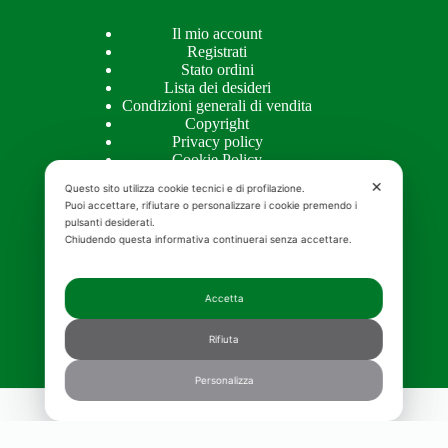
Il mio account
Registrati
Stato ordini
Lista dei desideri
Condizioni generali di vendita
Copyright
Privacy policy
Cookie Policy
✕
Questo sito utilizza cookie tecnici e di profilazione.
Puoi accettare, rifiutare o personalizzare i cookie premendo i
pulsanti desiderati.
APPROFONDIMENTI
Chiudendo questa informativa continuerai senza accettare.
Approfondimenti
Accetta
Creme naturali per il viso bio
Olio alla rosa mosqueta
Rifiuta
Crema antirughe pelle grassa
Crema corpo idratante migliore
Contorno occhi bio
Personalizza
Copyright © 2026 MOSQUETA'S - Realizzazione e
promozione siti web
MGWebSolutions.ch
|
Consenso