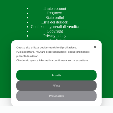
Il mio account
Registrati
Stato ordini
Lista dei desideri
Condizioni generali di vendita
Copyright
Privacy policy
Cookie Policy
✕
Questo sito utilizza cookie tecnici e di profilazione.
Puoi accettare, rifiutare o personalizzare i cookie premendo i
pulsanti desiderati.
APPROFONDIMENTI
Chiudendo questa informativa continuerai senza accettare.
Approfondimenti
Accetta
Creme naturali per il viso bio
Olio alla rosa mosqueta
Rifiuta
Crema antirughe pelle grassa
Crema corpo idratante migliore
Contorno occhi bio
Personalizza
Copyright © 2026 MOSQUETA'S - Realizzazione e
promozione siti web
MGWebSolutions.ch
|
Consenso