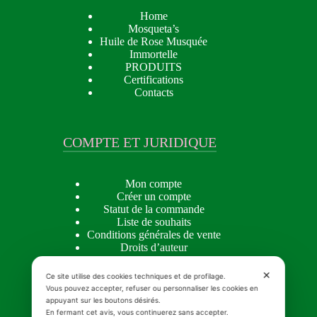
Home
Mosqueta’s
Huile de Rose Musquée
Immortelle
PRODUITS
Certifications
Contacts
COMPTE ET JURIDIQUE
Mon compte
Créer un compte
Statut de la commande
Liste de souhaits
Conditions générales de vente
Droits d’auteur
Privacy policy
Cookie Policy
✕
Ce site utilise des cookies techniques et de profilage.
Vous pouvez accepter, refuser ou personnaliser les cookies en
appuyant sur les boutons désirés.
En fermant cet avis, vous continuerez sans accepter.