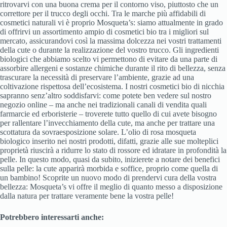
ritrovarvi con una buona crema per il contorno viso, piuttosto che un
correttore per il trucco degli occhi. Tra le marche più affidabili di
cosmetici naturali vi è proprio Mosqueta’s: siamo attualmente in grado
di offrirvi un assortimento ampio di cosmetici bio tra i migliori sul
mercato, assicurandovi così la massima dolcezza nei vostri trattamenti
della cute o durante la realizzazione del vostro trucco. Gli ingredienti
biologici che abbiamo scelto vi permettono di evitare da una parte di
assorbire allergeni e sostanze chimiche durante il rito di bellezza, senza
trascurare la necessità di preservare l’ambiente, grazie ad una
coltivazione rispettosa dell’ecosistema. I nostri cosmetici bio di nicchia
sapranno senz’altro soddisfarvi: come potete ben vedere sul nostro
negozio online – ma anche nei tradizionali canali di vendita quali
farmarcie ed erboristerie – troverete tutto quello di cui avete bisogno
per rallentare l’invecchiamento della cute, ma anche per trattare una
scottatura da sovraesposizione solare. L’olio di rosa mosqueta
biologico inserito nei nostri prodotti, difatti, grazie alle sue molteplici
proprietà riuscirà a ridurre lo stato di rossore ed idratare in profondità la
pelle. In questo modo, quasi da subito, inizierete a notare dei benefici
sulla pelle: la cute apparirà morbida e soffice, proprio come quella di
un bambino! Scoprite un nuovo modo di prendervi cura della vostra
bellezza: Mosqueta’s vi offre il meglio di quanto messo a disposizione
dalla natura per trattare veramente bene la vostra pelle!
Potrebbero interessarti anche: