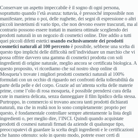
Conservare un aspetto impeccabile è il sogno di ogni persona,
soprattutto quando l’età avanza: tuttavia, è pressoché impossibile non
manifestare, prima o poi, delle rughette, dei segni di espressione o altri
piccoli inestetismi di vario tipo, che non devono essere trascurati, ma al
contrario possono essere trattati in maniera ottimale scegliendo dei
prodotti naturali in un negozio di cosmetici online. Dire addio a tutti
quei piccoli difetti estetici
usando esclusivamente dei prodotti
cosmetici naturali al 100 percento
è possibile, sebbene una scelta di
questo tipo implichi delle difficoltà nell’individuare un marchio che vi
possa offrire davvero una gamma di cosmetici prodotta con soli
ingredienti di origine naturale, meglio ancora se certificata biologica. A
questo proposito, vi ricordiamo che sul nostro shop online di
Mosqueta’s trovate i migliori prodotti cosmetici naturali al 100%
formulati con un occhio di riguardo nei confronti della tollerabilità da
parte della pelle e del corpo. Grazie ad un’attenta scelta delle materie
prime, come l’olio di rosa mosqueta, è possibile prendersi cura della
cute in maniera delicata, senza danneggiare il film lipidico della stessa.
Purtroppo, in commercio si trovano ancora tanti prodotti dichiarati
naturali, ma che in realtà non lo sono completamente: proprio per
questo, è fondamentale controllare sempre attentamente la lista degli
ingredienti o, per meglio dire, l’INCI. Quindi quando acquistate
prodotti di cosmesi naturali firmati da aziende di qualunque tipo,
preoccupatevi di guardare la scelta degli ingredienti e le certificazioni
che hanno ottenuto: solo in questo modo, potrete esser certi di