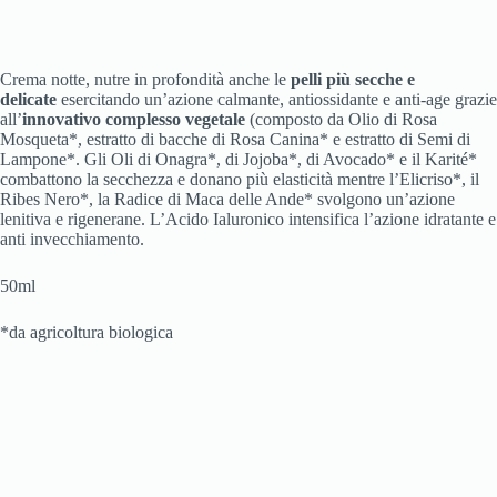
Crema notte, nutre in profondità anche le
pelli più secche e
delicate
esercitando un’azione calmante, antiossidante e anti-age grazie
all’
innovativo complesso vegetale
(composto da Olio di Rosa
Mosqueta*, estratto di bacche di Rosa Canina* e estratto di Semi di
Lampone*. Gli Oli di Onagra*, di Jojoba*, di Avocado* e il Karité*
combattono la secchezza e donano più elasticità mentre l’Elicriso*, il
Ribes Nero*, la Radice di Maca delle Ande* svolgono un’azione
lenitiva e rigenerane. L’Acido Ialuronico intensifica l’azione idratante e
anti invecchiamento.
50ml
*da agricoltura biologica