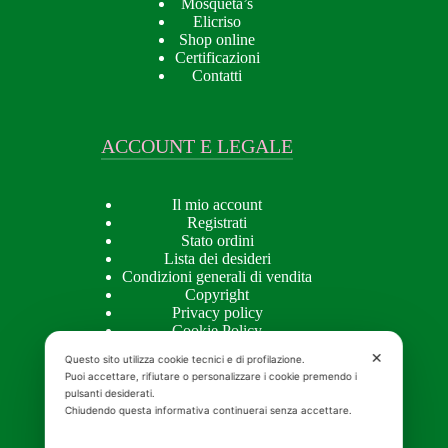
Mosqueta’s
Elicriso
Shop online
Certificazioni
Contatti
ACCOUNT E LEGALE
Il mio account
Registrati
Stato ordini
Lista dei desideri
Condizioni generali di vendita
Copyright
Privacy policy
Cookie Policy
✕
Questo sito utilizza cookie tecnici e di profilazione.
Puoi accettare, rifiutare o personalizzare i cookie premendo i
pulsanti desiderati.
APPROFONDIMENTI
Chiudendo questa informativa continuerai senza accettare.