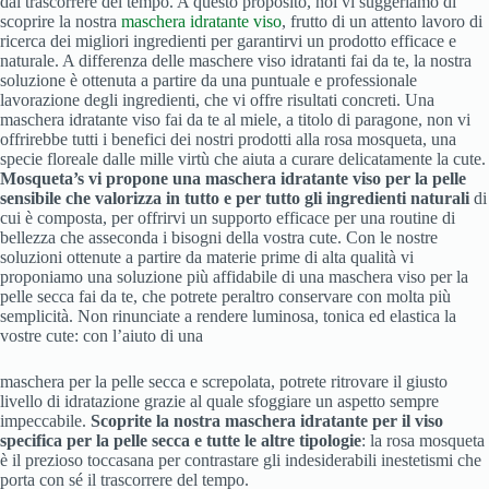
dal trascorrere del tempo. A questo proposito, noi vi suggeriamo di
scoprire la nostra
maschera idratante viso
, frutto di un attento lavoro di
ricerca dei migliori ingredienti per garantirvi un prodotto efficace e
naturale. A differenza delle maschere viso idratanti fai da te, la nostra
soluzione è ottenuta a partire da una puntuale e professionale
lavorazione degli ingredienti, che vi offre risultati concreti. Una
maschera idratante viso fai da te al miele, a titolo di paragone, non vi
offrirebbe tutti i benefici dei nostri prodotti alla rosa mosqueta, una
specie floreale dalle mille virtù che aiuta a curare delicatamente la cute.
Mosqueta’s vi propone una maschera idratante viso per la pelle
sensibile che valorizza in tutto e per tutto gli ingredienti naturali
di
cui è composta, per offrirvi un supporto efficace per una routine di
bellezza che asseconda i bisogni della vostra cute. Con le nostre
soluzioni ottenute a partire da materie prime di alta qualità vi
proponiamo una soluzione più affidabile di una maschera viso per la
pelle secca fai da te, che potrete peraltro conservare con molta più
semplicità. Non rinunciate a rendere luminosa, tonica ed elastica la
vostre cute: con l’aiuto di una
maschera per la pelle secca e screpolata, potrete ritrovare il giusto
livello di idratazione grazie al quale sfoggiare un aspetto sempre
impeccabile.
Scoprite la nostra
maschera idratante per il viso
specifica per la pelle secca e tutte le altre tipologie
: la rosa mosqueta
è il prezioso toccasana per contrastare gli indesiderabili inestetismi che
porta con sé il trascorrere del tempo.