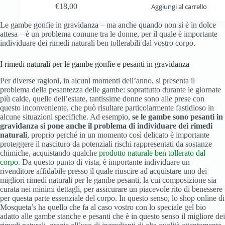
€
18,00
Aggiungi al carrello
Le gambe gonfie in gravidanza – ma anche quando non si è in dolce
attesa – è un problema comune tra le donne, per il quale è importante
individuare dei rimedi naturali ben tollerabili dal vostro corpo.
I rimedi naturali per le gambe gonfie e pesanti in gravidanza
Per diverse ragioni, in alcuni momenti dell’anno, si presenta il
problema della pesantezza delle gambe: soprattutto durante le giornate
più calde, quelle dell’estate, tantissime donne sono alle prese con
questo inconveniente, che può risultare particolarmente fastidioso in
alcune situazioni specifiche. Ad esempio,
se le gambe sono pesanti in
gravidanza si pone anche il problema di individuare dei rimedi
naturali
, proprio perché in un momento così delicato è importante
proteggere il nascituro da potenziali rischi rappresentati da sostanze
chimiche, acquistando qualche
prodotto naturale ben tollerato dal
corpo
. Da questo punto di vista, è importante individuare un
rivenditore affidabile presso il quale riuscire ad acquistare uno dei
migliori rimedi naturali per le gambe pesanti, la cui composizione sia
curata nei minimi dettagli, per assicurare un piacevole rito di benessere
per questa parte essenziale del corpo. In questo senso, lo shop online di
Mosqueta’s ha quello che fa al caso vostro con lo speciale gel bio
adatto alle gambe stanche e pesanti che è in questo senso il migliore dei