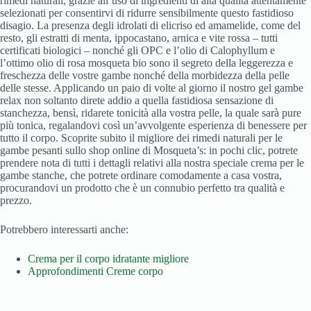
rimedi naturali, grazie all’uso di ingredienti di alta qualità attentamente
selezionati per consentirvi di ridurre sensibilmente questo fastidioso
disagio. La presenza degli idrolati di elicriso ed amamelide, come del
resto, gli estratti di menta, ippocastano, arnica e vite rossa – tutti
certificati biologici – nonché gli OPC e l’olio di Calophyllum e
l’ottimo olio di rosa mosqueta bio sono il segreto della leggerezza e
freschezza delle vostre gambe nonché della morbidezza della pelle
delle stesse. Applicando un paio di volte al giorno il nostro gel gambe
relax non soltanto direte addio a quella fastidiosa sensazione di
stanchezza, bensì, ridarete tonicità alla vostra pelle, la quale sarà pure
più tonica, regalandovi così un’avvolgente esperienza di benessere per
tutto il corpo. Scoprite subito il migliore dei rimedi naturali per le
gambe pesanti sullo shop online di Mosqueta’s: in pochi clic, potrete
prendere nota di tutti i dettagli relativi alla nostra speciale crema per le
gambe stanche, che potrete ordinare comodamente a casa vostra,
procurandovi un prodotto che è un connubio perfetto tra qualità e
prezzo.
Potrebbero interessarti anche:
Crema per il corpo idratante migliore
Approfondimenti Creme corpo