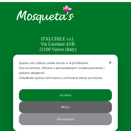
ITALCHILE s.r.l.
Via Giordani 43/B
21100 Varese (Italy)
Tel. +39 0332 22.38.94
✕
Questo sito utilizza cookie tecnici e di profilazione.
Fax +39 0332 82.05.35
Puoi accettare, rifiutare o personalizzare i cookie premendo i
pulsanti desiderati.
info@italchile.it
Chiudendo questa informativa continuerai senza accettare.
MENU
Accetta
Rifiuta
Home
Mosqueta’s
Personalizza
Elicriso
Shop online