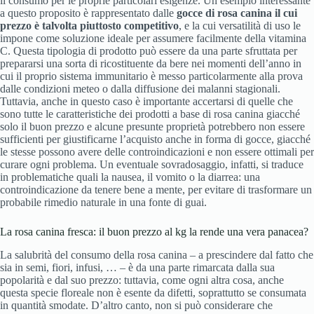
il consumo per le proprie particolari esigenze. Un esempio interessante
a questo proposito è rappresentato dalle
gocce di rosa canina il cui
prezzo è talvolta piuttosto competitivo
, e la cui versatilità di uso le
impone come soluzione ideale per assumere facilmente della vitamina
C. Questa tipologia di prodotto può essere da una parte sfruttata per
prepararsi una sorta di ricostituente da bere nei momenti dell’anno in
cui il proprio sistema immunitario è messo particolarmente alla prova
dalle condizioni meteo o dalla diffusione dei malanni stagionali.
Tuttavia, anche in questo caso è importante accertarsi di quelle che
sono tutte le caratteristiche dei prodotti a base di rosa canina giacché
solo il buon prezzo e alcune presunte proprietà potrebbero non essere
sufficienti per giustificarne l’acquisto anche in forma di gocce, giacché
le stesse possono avere delle controindicazioni e non essere ottimali per
curare ogni problema. Un eventuale sovradosaggio, infatti, si traduce
in problematiche quali la nausea, il vomito o la diarrea: una
controindicazione da tenere bene a mente, per evitare di trasformare un
probabile rimedio naturale in una fonte di guai.
La rosa canina fresca: il buon prezzo al kg la rende una vera panacea?
La salubrità del consumo della rosa canina – a prescindere dal fatto che
sia in semi, fiori, infusi, … – è da una parte rimarcata dalla sua
popolarità e dal suo prezzo: tuttavia, come ogni altra cosa, anche
questa specie floreale non è esente da difetti, soprattutto se consumata
in quantità smodate. D’altro canto, non si può considerare che