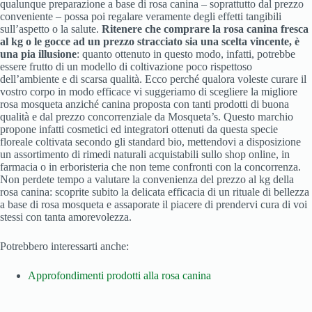
qualunque preparazione a base di rosa canina – soprattutto dal prezzo
conveniente – possa poi regalare veramente degli effetti tangibili
sull’aspetto o la salute.
Ritenere che comprare la rosa canina fresca
al kg o le gocce ad un prezzo stracciato sia una scelta vincente, è
una pia illusione
: quanto ottenuto in questo modo, infatti, potrebbe
essere frutto di un modello di coltivazione poco rispettoso
dell’ambiente e di scarsa qualità. Ecco perché qualora voleste curare il
vostro corpo in modo efficace vi suggeriamo di scegliere la migliore
rosa mosqueta anziché canina proposta con tanti prodotti di buona
qualità e dal prezzo concorrenziale da Mosqueta’s. Questo marchio
propone infatti cosmetici ed integratori ottenuti da questa specie
floreale coltivata secondo gli standard bio, mettendovi a disposizione
un assortimento di rimedi naturali acquistabili sullo shop online, in
farmacia o in erboristeria che non teme confronti con la concorrenza.
Non perdete tempo a valutare la convenienza del prezzo al kg della
rosa canina: scoprite subito la delicata efficacia di un rituale di bellezza
a base di rosa mosqueta e assaporate il piacere di prendervi cura di voi
stessi con tanta amorevolezza.
Potrebbero interessarti anche:
Approfondimenti prodotti alla rosa canina