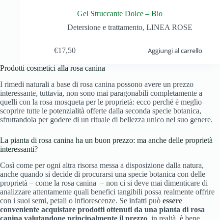
Gel Struccante Dolce – Bio
Detersione e trattamento
,
LINEA ROSE
€
17,50
Aggiungi al carrello
Prodotti cosmetici alla rosa canina
I rimedi naturali a base di rosa canina possono avere un prezzo
interessante, tuttavia, non sono mai paragonabili completamente a
quelli con la rosa mosqueta per le proprietà: ecco perché è meglio
scoprire tutte le potenzialità offerte dalla seconda specie botanica,
sfruttandola per godere di un rituale di bellezza unico nel suo genere.
La pianta di rosa canina ha un buon prezzo: ma anche delle proprietà
interessanti?
Così come per ogni altra risorsa messa a disposizione dalla natura,
anche quando si decide di procurarsi una specie botanica con delle
proprietà – come la rosa canina – non ci si deve mai dimenticare di
analizzare attentamente quali benefici tangibili possa realmente offrire
con i suoi semi, petali o infiorescenze. Se infatti può
essere
conveniente acquistare prodotti ottenuti da una pianta di rosa
canina valutandone principalmente il prezzo
, in realtà, è bene