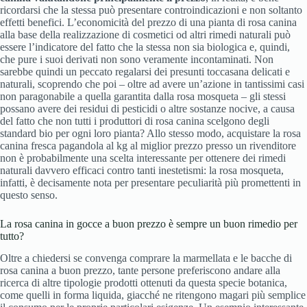
ricordarsi che la stessa può presentare controindicazioni e non soltanto
effetti benefici. L’economicità del prezzo di una pianta di rosa canina
alla base della realizzazione di cosmetici od altri rimedi naturali può
essere l’indicatore del fatto che la stessa non sia biologica e, quindi,
che pure i suoi derivati non sono veramente incontaminati. Non
sarebbe quindi un peccato regalarsi dei presunti toccasana delicati e
naturali, scoprendo che poi – oltre ad avere un’azione in tantissimi casi
non paragonabile a quella garantita dalla rosa mosqueta – gli stessi
possano avere dei residui di pesticidi o altre sostanze nocive, a causa
del fatto che non tutti i produttori di rosa canina scelgono degli
standard bio per ogni loro pianta? Allo stesso modo, acquistare la rosa
canina fresca pagandola al kg al miglior prezzo presso un rivenditore
non è probabilmente una scelta interessante per ottenere dei rimedi
naturali davvero efficaci contro tanti inestetismi: la rosa mosqueta,
infatti, è decisamente nota per presentare peculiarità più promettenti in
questo senso.
La rosa canina in gocce a buon prezzo è sempre un buon rimedio per
tutto?
Oltre a chiedersi se convenga comprare la marmellata e le bacche di
rosa canina a buon prezzo, tante persone preferiscono andare alla
ricerca di altre tipologie prodotti ottenuti da questa specie botanica,
come quelli in forma liquida, giacché ne ritengono magari più semplice