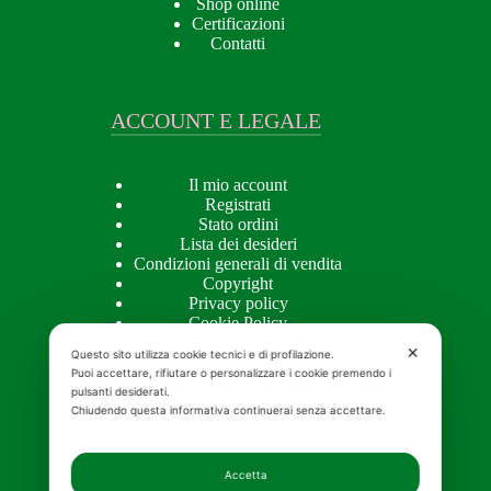
Shop online
Certificazioni
Contatti
ACCOUNT E LEGALE
Il mio account
Registrati
Stato ordini
Lista dei desideri
Condizioni generali di vendita
Copyright
Privacy policy
Cookie Policy
✕
Questo sito utilizza cookie tecnici e di profilazione.
Puoi accettare, rifiutare o personalizzare i cookie premendo i
pulsanti desiderati.
APPROFONDIMENTI
Chiudendo questa informativa continuerai senza accettare.
Approfondimenti
Accetta
Creme naturali per il viso bio