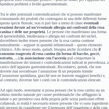
fastidiosi problemi a livello gastrointestinale.
Tra le altre potenziali controindicazioni che si possono manifestare
consumando dei prodotti che contengano in una delle differenti forme
questa specie floreale, non si può fare a meno di citare
eventuali
reazioni dovute ad un’eventuale allergia nei confronti della rosa
canina e delle sue proprietà
. Le persone che manifestano una forma
di ipersensibilità, intolleranza o allergia nei confronti del nichel,
dovrebbero inoltre tenere presente che la rosa canina contiene
naturalmente – seppure in quantità infinitesimali – questo elemento
chimico. Allo stesso modo, quindi, bisogna anche ricordarsi che
il
consumo esagerato di rosa canina (in forma di bacche, gocce,
estratto, …)
in associazione con l’acerola
può comportare la
manifestazione dei sintomi e controindicazioni indicati in precedenza, a
carico dell’apparato gastrointestinale. Ricordatevi, quindi, che non
dovrete mai sovradosare l’assunzione di un preparato tramite
l’assunzione quotidiana, giacché non ne trarreste maggiori benefici e,
al contrario, dovreste fare i conti con le controindicazioni elencate.
Ad ogni modo, nonostante si possa pensare che la rosa canina sia un
ottimo rimedio naturale per curare problematiche che affliggono la
salute o per prendersi cura della propria pelle senza particolari effetti
collaterali, in realtà è necessario tenere presente che vi sono ingredienti
più preziosi da considerare per il benessere dell’organismo e della cute.