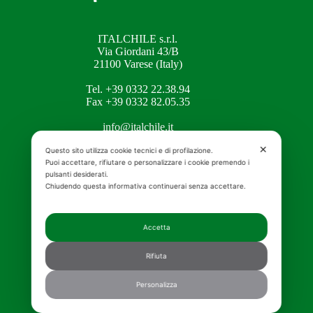
ITALCHILE s.r.l.
Via Giordani 43/B
21100 Varese (Italy)
Tel. +39 0332 22.38.94
Fax +39 0332 82.05.35
info@italchile.it
✕
Questo sito utilizza cookie tecnici e di profilazione.
Puoi accettare, rifiutare o personalizzare i cookie premendo i
MENU
pulsanti desiderati.
Chiudendo questa informativa continuerai senza accettare.
Home
Accetta
Mosqueta’s
Elicriso
Shop online
Rifiuta
Certificazioni
Contatti
Personalizza