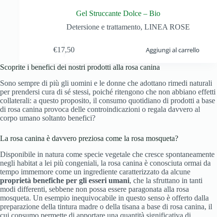
Gel Struccante Dolce – Bio
Detersione e trattamento
,
LINEA ROSE
€
17,50
Aggiungi al carrello
Scoprite i benefici dei nostri prodotti alla rosa canina
Sono sempre di più gli uomini e le donne che adottano rimedi naturali
per prendersi cura di sé stessi, poiché ritengono che non abbiano effetti
collaterali: a questo proposito, il consumo quotidiano di prodotti a base
di rosa canina provoca delle controindicazioni o regala davvero al
corpo umano soltanto benefici?
La rosa canina è davvero preziosa come la rosa mosqueta?
Disponibile in natura come specie vegetale che cresce spontaneamente
negli habitat a lei più congeniali, la rosa canina è conosciuta ormai da
tempo immemore come un ingrediente caratterizzato da alcune
proprietà benefiche per gli esseri umani
, che la sfruttano in tanti
modi differenti, sebbene non possa essere paragonata alla rosa
mosqueta. Un esempio inequivocabile in questo senso è offerto dalla
preparazione della tintura madre o della tisana a base di rosa canina, il
cui consumo permette di apportare una quantità significativa di