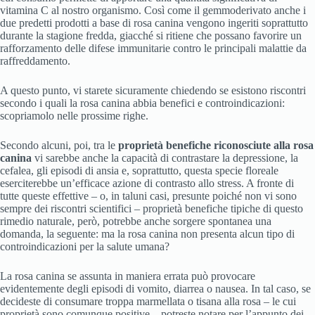
vitamina C al nostro organismo. Così come il gemmoderivato anche i
due predetti prodotti a base di rosa canina vengono ingeriti soprattutto
durante la stagione fredda, giacché si ritiene che possano favorire un
rafforzamento delle difese immunitarie contro le principali malattie da
raffreddamento.
A questo punto, vi starete sicuramente chiedendo se esistono riscontri
secondo i quali la rosa canina abbia benefici e controindicazioni:
scopriamolo nelle prossime righe.
Secondo alcuni, poi, tra le
proprietà benefiche riconosciute alla rosa
canina
vi sarebbe anche la capacità di contrastare la depressione, la
cefalea, gli episodi di ansia e, soprattutto, questa specie floreale
eserciterebbe un’efficace azione di contrasto allo stress. A fronte di
tutte queste effettive – o, in taluni casi, presunte poiché non vi sono
sempre dei riscontri scientifici – proprietà benefiche tipiche di questo
rimedio naturale, però, potrebbe anche sorgere spontanea una
domanda, la seguente: ma la rosa canina non presenta alcun tipo di
controindicazioni per la salute umana?
La rosa canina se assunta in maniera errata può provocare
evidentemente degli episodi di vomito, diarrea o nausea. In tal caso, se
decideste di consumare troppa marmellata o tisana alla rosa – le cui
proprietà sono comunque positive – potreste notare per l’appunto dei