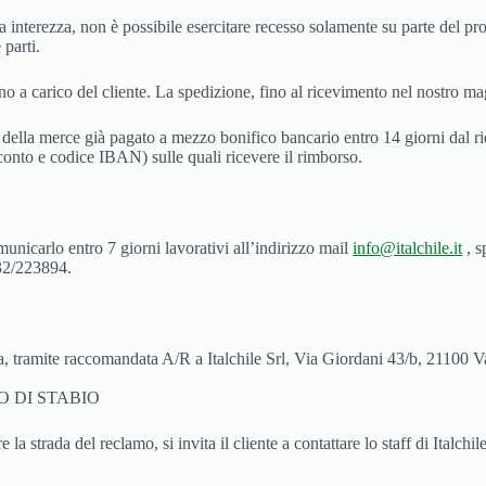
sua interezza, non è possibile esercitare recesso solamente su parte del p
 parti.
no a carico del cliente. La spedizione, fino al ricevimento nel nostro ma
o della merce già pagato a mezzo bonifico bancario entro 14 giorni dal ri
conto e codice IBAN) sulle quali ricevere il rimborso.
unicarlo entro 7 giorni lavorativi all’indirizzo mail
info@italchile.it
, s
332/223894.
ta, tramite raccomandata A/R a Italchile Srl, Via Giordani 43/b, 21100 
RO DI STABIO
 la strada del reclamo, si invita il cliente a contattare lo staff di Italc