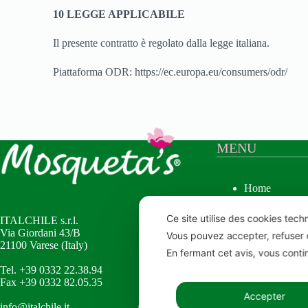
10 LEGGE APPLICABILE
Il presente contratto è regolato dalla legge italiana.
Piattaforma ODR: https://ec.europa.eu/consumers/odr/
MENU
Home
Mosqueta’s
Huile de Ros
Ce site utilise des cookies tech
ITALCHILE s.r.l.
Immortelle
Via Giordani 43/B
Vous pouvez accepter, refuser 
PRODUITS
21100 Varese (Italy)
Certifications
En fermant cet avis, vous cont
Contacts
Tel. +39 0332 22.38.94
Fax +39 0332 82.05.35
Accepter
info@italchile.it