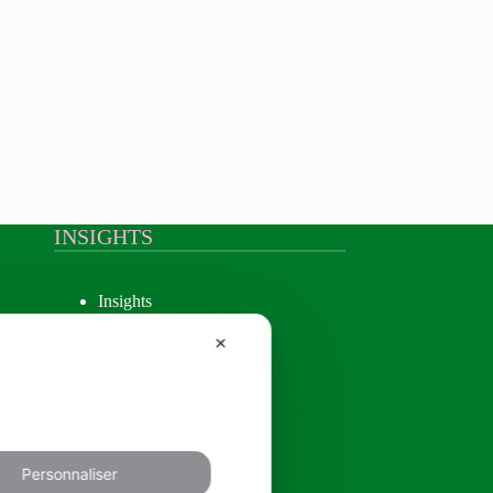
INSIGHTS
Insights
✕
Personnaliser