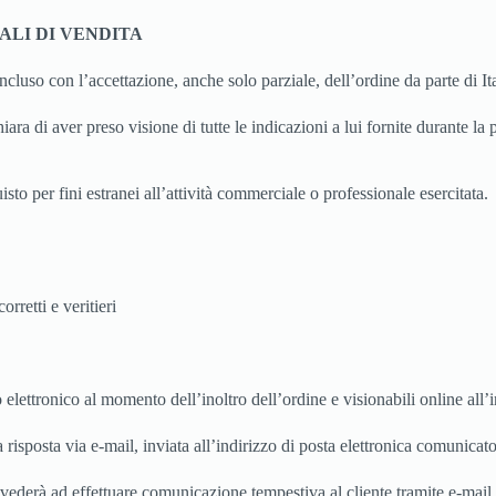
ALI DI VENDITA
 concluso con l’accettazione, anche solo parziale, dell’ordine da parte di Ita
iara di aver preso visione di tutte le indicazioni a lui fornite durante la
sto per fini estranei all’attività commerciale o professionale esercitata.
orretti e veritieri
o elettronico al momento dell’inoltro dell’ordine e visionabili online all’
isposta via e-mail, inviata all’indirizzo di posta elettronica comunicato
vvederà ad effettuare comunicazione tempestiva al cliente tramite e-mail