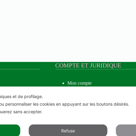
COMPTE ET JURIDIQUE
Mon compte
Créer un compte
e Musquée
Statut de la commande
niques et de profilage.
Liste de souhaits
ou personnaliser les cookies en appuyant sur les boutons désirés.
Conditions générales de vente
Droits d’auteur
inuerez sans accepter.
Privacy policy
Cookie Policy
Refuse