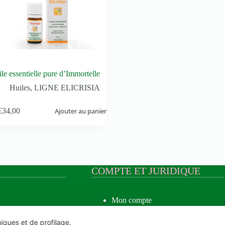
le essentielle pure d’Immortelle
Huiles
,
LIGNE ELICRISIA
€
34,00
Ajouter au panier
COMPTE ET JURIDIQUE
Mon compte
Créer un compte
e Musquée
Statut de la commande
niques et de profilage.