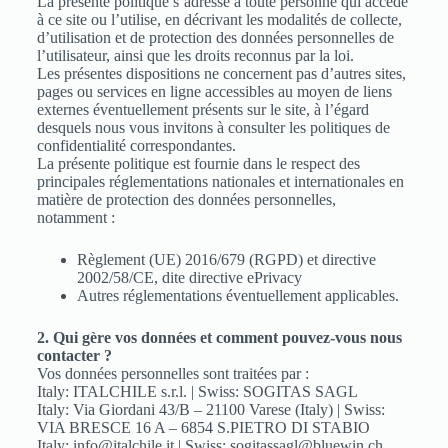
La présente politique s’adresse à toute personne qui accède
à ce site ou l’utilise, en décrivant les modalités de collecte,
d’utilisation et de protection des données personnelles de
l’utilisateur, ainsi que les droits reconnus par la loi.
Les présentes dispositions ne concernent pas d’autres sites,
pages ou services en ligne accessibles au moyen de liens
externes éventuellement présents sur le site, à l’égard
desquels nous vous invitons à consulter les politiques de
confidentialité correspondantes.
La présente politique est fournie dans le respect des
principales réglementations nationales et internationales en
matière de protection des données personnelles,
notamment :
Règlement (UE) 2016/679 (RGPD) et directive
2002/58/CE, dite directive ePrivacy
Autres réglementations éventuellement applicables.
2. Qui gère vos données et comment pouvez-vous nous
contacter ?
Vos données personnelles sont traitées par :
Italy: ITALCHILE s.r.l. | Swiss: SOGITAS SAGL
Italy: Via Giordani 43/B – 21100 Varese (Italy) | Swiss:
VIA BRESCE 16 A – 6854 S.PIETRO DI STABIO
Italy: info@italchile.it | Swiss: sogitassagl@bluewin.ch