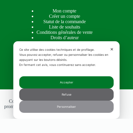
Mon compte
Créer un compte
Statut de la commande
Liste de souhaits
Conditions générales de vente
Droits d’auteur
Privacy policy
Cookie Policy
✕
Ce site utilise des cookies techniques et de profilage.
Vous pouvez accepter, refuser ou personnaliser les cookies en
appuyant sur les boutons désirés.
En fermant cet avis, vous continuerez sans accepter.
INSIGHTS
Accepter
Insights
Refuse
Copyright © 2026 MOSQUETA'S - Realizzazione e
promozione siti web
MGWebSolutions.ch
|
Consentement
Personnaliser