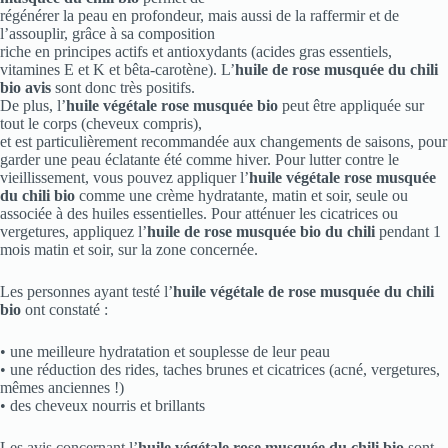
régénérer la peau en profondeur, mais aussi de la raffermir et de
l’assouplir, grâce à sa composition
riche en principes actifs et antioxydants (acides gras essentiels,
vitamines E et K et bêta-carotène). L’
huile de rose musquée du chili
bio avis
sont donc très positifs.
De plus, l’
huile végétale rose musquée bio
peut être appliquée sur
tout le corps (cheveux compris),
et est particulièrement recommandée aux changements de saisons, pour
garder une peau éclatante été comme hiver. Pour lutter contre le
vieillissement, vous pouvez appliquer l’
huile végétale rose musquée
du chili bio
comme une crème hydratante, matin et soir, seule ou
associée à des huiles essentielles. Pour atténuer les cicatrices ou
vergetures, appliquez l’
huile de rose musquée bio du chili
pendant 1
mois matin et soir, sur la zone concernée.
Les personnes ayant testé l’
huile végétale de rose musquée du chili
bio
ont constaté :
• une meilleure hydratation et souplesse de leur peau
• une réduction des rides, taches brunes et cicatrices (acné, vergetures,
mêmes anciennes !)
• des cheveux nourris et brillants
Les avis concernant l’
huile végétale rose musquée du chili bio
sont