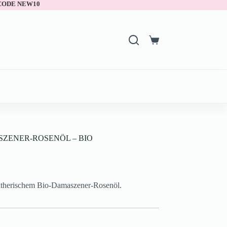
 CODE NEW10
ZENER-ROSENÖL – BIO
 ätherischem Bio-Damaszener-Rosenöl.