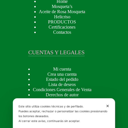
Home
Mosqueta’s
Aceite de Rosa Mosqueta
Helicriso
PRODUCTOS
Certificaciones
Contactos
CUENTAS Y LEGALES
Mi cuenta
Crea una cuenta
Estado del pedido
Lista de deseos
Condiciones Generales de Venta
Derechos de autor
Privacy Policy
Cookie Policy
✕
Este sitio utiliza cookies técnicas y de perfilado.
Puedes aceptar, rechazar o personalizar las cookies presionando
los botones deseados.
Al cerrar este aviso, continuarás sin aceptar.
INSIGHTS