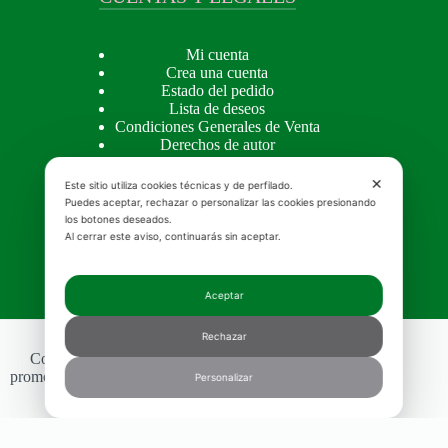
Mi cuenta
Crea una cuenta
Estado del pedido
Lista de deseos
Condiciones Generales de Venta
Derechos de autor
Privacy Policy
Cookie Policy
✕
Este sitio utiliza cookies técnicas y de perfilado.
Puedes aceptar, rechazar o personalizar las cookies presionando
los botones deseados.
Al cerrar este aviso, continuarás sin aceptar.
INSIGHTS
Aceptar
Insights
Rechazar
Copyright © 2026 MOSQUETA'S - Realizzazione e
promozione siti web
MGWebSolutions.ch
|
Consentimiento
Personalizar